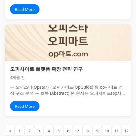
이트) 플랫폼에서 형성될 수 있는 콘텐츠 생태계(Content
Ecosystem) 구조를 분석한다. 대표적인 플랫폼 사례로 언급되
Read More
는 **오피스타(Opstar)**와 오피가이드(OpGuide) 등을 중심
으로, 정보 콘텐츠, 사용자 생성 콘텐츠, 커뮤니티 콘텐츠가 어
떻게 결합되어 플랫폼 콘텐츠 생태계를 형성할 수 있는지 살펴
본다. 온라인 플랫폼에서는 다양한 콘텐츠 유형이 상호 연결되
면서 콘텐츠 생태계가 형성되는 경우가 많다. 다만 실제 플랫
폼 내부 콘텐츠 생산 구조와 데이터 흐름은 공개되지 않는 경
우가 많기 때문에 일부 내용은 확실하지 않음을 전제로 한다.
오피사이트 플랫폼 확장 전략 연구
4개월 전
― 오피스타(Opstar) · 오피가이드(OpGuide) 등 op사이트 성
장 구조 분석 ― 초록 (Abstract) 본 문서는 오피사이트(op사이
트) 플랫폼에서 나타날 수 있는 **플랫폼 확장 전략(Platform
Expansion Strategy)**을 분석한다. 대표적인 플랫폼 사례로
Read More
언급되는 **오피스타(Opstar)**와 오피가이드(OpGuide) 등을
중심으로, 온라인 정보 플랫폼이 콘텐츠와 사용자 참여를 기반
으로 어떻게 확장될 수 있는지 살펴본다. 온라인 플랫폼은 콘
텐츠 규모, 사용자 활동, 검색 노출 등 다양한 요소를 기반으로
<
1
2
3
4
5
6
7
8
9
10
11
12
성장하는 경우가 많다. 다만 실제 플랫폼별 성장 전략이나 내