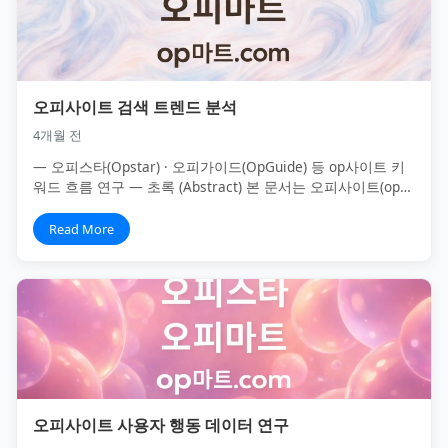
속적인 변화를 경험하고 있다. 다만 실제 플랫폼의 향후 전략
이나 개발 계획은 공개되지 않는 경우가 많기 때문에 일부 내
용은 확실하지 않음을 전제로 한다.
오피사이트 검색 트렌드 분석
4개월 전
― 오피스타(Opstar) · 오피가이드(OpGuide) 등 op사이트 키
워드 흐름 연구 ― 초록 (Abstract) 본 문서는 오피사이트(op사
이트) 플랫폼과 관련된 **검색 트렌드(Search Trend)**의 구
조를 분석한다. 대표적인 플랫폼 사례로 언급되는 **오피스타
Read More
(Opstar)**와 오피가이드(OpGuide) 등을 중심으로, 사용자들
이 검색엔진에서 어떤 방식으로 정보를 찾는지와 키워드 흐름
이 플랫폼 콘텐츠 구조에 어떤 영향을 줄 수 있는지 살펴본다.
온라인 플랫폼에서는 검색 트렌드가 콘텐츠 전략과 트래픽 형
성에 중요한 역할을 한다. 다만 실제 검색 데이터나 플랫폼별
키워드 트래픽 통계는 공개되지 않는 경우가 많기 때문에 일부
내용은 확실하지 않음을 전제로 한다.
오피사이트 사용자 행동 데이터 연구