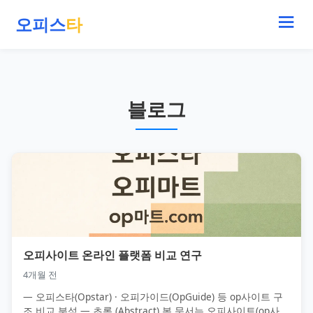
오피스
타
블로그
오피사이트 온라인 플랫폼 비교 연구
4개월 전
― 오피스타(Opstar) · 오피가이드(OpGuide) 등 op사이트 구
조 비교 분석 ― 초록 (Abstract) 본 문서는 오피사이트(op사이