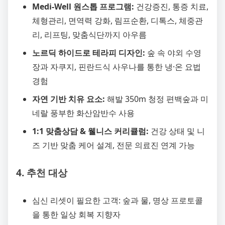
Medi-Well 원스톱 프로그램:
건강증진, 통증 치료,
체형관리, 면역력 강화, 림프순환, 디톡스, 체중관
리, 리프팅, 맞춤식단까지 아우름
노르딕 하이드로 테라피 디자인:
숲 속 야외 수영
장과 자쿠지, 핀란드식 사우나를 통한 냉·온 요법
경험
자연 기반 치유 요소:
해발 350m 청정 편백숲과 미
네랄 풍부한 화산암반수 사용
1:1 맞춤상담 & 웰니스 커리큘럼:
건강 상태 및 니
즈 기반 맞춤 케어 설계, 전문 의료진 연계 가능
4. 추천 대상
심신 리셋이 필요한 고객: 숲과 물, 명상 프로토콜
을 통한 일상 회복 지향자