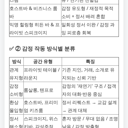
스템
류 / 연기된 친밀감
호스트바 & 비즈니스 룸
감정 유도형 / 재정적 목적
바
소비 + 정서 배려 혼합
익명 힐링형 히든 바 & 프
일회성 정서 이완 / 감정 과
라이빗 스피크이지
잉 피로층 회복
✅ ② 감정 작동 방식별 분류
방식
공간 유형
특징
관계
프라이빗 테이블 /
기존 지인, 거래, 소개로 유
유지형
라운지
지되는 신뢰 기반
감정
감정의 '재연기' 구조 / 접객
룸살롱, 텐프로
소비형
자의 대화·반응 중심
환상
호스트바, 프리미
정서 리퀘스트 → 교감 설계
몰입형
엄 키즈룸
→ 관계 대체
정서
스피크이지, 위스
혼자 방문 / 무대 없음 / 조명
해소형
키바, 감성주점
낮음 / 감정 방출형