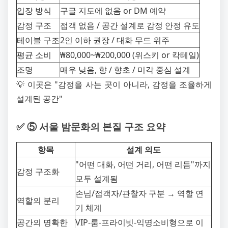
입장 방식
구글 지도에 없음 or DM 예약
감정 구조
접객 없음 / 공간 설계로 감정 안정 유도
테이블 구조
2인 이하 권장 / 대화 무드 위주
평균 소비
₩80,000~₩200,000 (위스키 or 칵테일)
조명
매우 낮음, 향 / 향초 / 미각 중심 설계
💡 이곳은 "감정을 사는 곳이 아니라, 감정을 조율하게
설계된 공간"
✅ ⑤ 서울 밤문화의 본질 구조 요약
항목
설계 의도
"어떤 대화, 어떤 거리, 어떤 리듬"까지
감정 구조화
모두 설계됨
손님/접객자/관찰자 구분 → 역할 연
역할의 분리
기 체계
공간의 명확한
VIP-룸-프라이빗-익명소비형으로 이