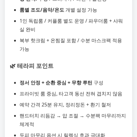
룸별 조도/음악/온도
개별 설정 가능
1인 독립룸 / 커플룸 별도 운영 / 파우더룸 + 샤워
실 완비
복부 핫크림 + 온찜질 포함 / 수분 마스크팩 적용
가능
🌿 테라피 포인트
정서 안정 + 순환 중심 + 무향 루틴
구성
프라이빗 룸 중심, 타고객 동선 전혀 겹치지 않음
예약 간격 25분 유지, 정리정돈 + 환기 철저
핸드터치 리듬감 → 압 조절 → 수분팩 마무리까지
체계적
두피 마무리 옵션 시 릴렉싱 효과 극대화