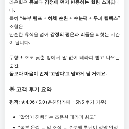
라온힐은
몸보다 감정에 먼저 반응하는 힐링 스파
입니
다.
특히
“복부 림프 + 하체 순환 + 수분팩 + 두피 릴렉스”
조합은
단순한 휴식을 넘어
감정의 평온과 리듬
을 되찾는 시간
이 됩니다.
무향 + 조도 낮춘 방에서 말 없이 테라피 받고 나오는
순간,
몸보다 마음이 먼저 ‘고맙다’고 말하게 될 거예요.
🌟 고객 후기 요약
평점:
★4.96 / 5.0 (춘천맘카페 + SNS 후기 기준)
“말없이 진행되는 조용한 테라피 최고”
“복부 온찜 → 압 조절 → 수분팩 루틴이 정말 안정