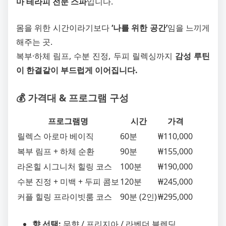
마 테라피 전문 스파
입니다.
몸을 위한 시간이라기보다
‘나를 위한 공간’
임을 느끼게
해주는 곳.
복부·하체 림프, 수분 진정, 두피 릴렉싱까지
감성 루틴
이 한결같이 부드럽게 이어집니다.
💰 가격대 & 프로그램 구성
프로그램명
시간
가격
릴렉스 아로마 베이직
60분
₩110,000
복부 림프 + 하체 순환
90분
₩155,000
라온힐 시그니처 힐링 코스
100분
₩190,000
수분 진정 + 미백 + 두피 콤보
120분
₩245,000
커플 힐링 프라이빗룸 코스
90분 (2인)
₩295,000
향 선택:
무향 / 프리지아 / 라벤더 블렌딩