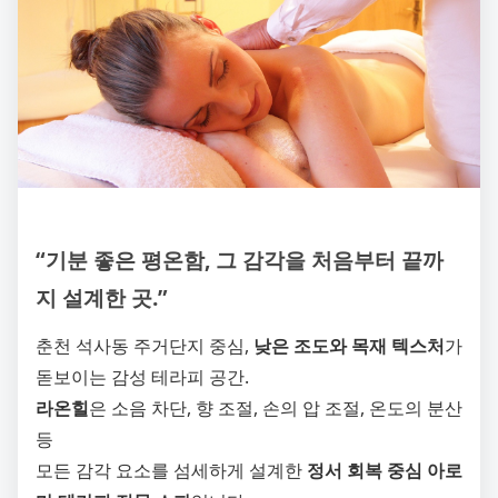
“기분 좋은 평온함, 그 감각을 처음부터 끝까
지 설계한 곳.”
춘천 석사동 주거단지 중심,
낮은 조도와 목재 텍스처
가
돋보이는 감성 테라피 공간.
라온힐
은 소음 차단, 향 조절, 손의 압 조절, 온도의 분산
등
모든 감각 요소를 섬세하게 설계한
정서 회복 중심 아로