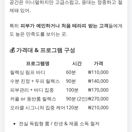
공간은 미니멀하지만 고급스럽고, 응대는 정중하고 절
제돼 있어.
특히
피부가 예민하거나 처음 테라피 받는 고객
들에게
도 높은 만족도를 보이는 곳.
💰 가격대 & 프로그램 구성
프로그램명
시간
가격
릴렉싱 림프 바디
60분
₩110,000
수분 진정 + 두피 릴렉스
90분
₩140,000
피부관리 + 바디 집중
100분
₩170,000
커플 or 동반룸 릴렉스
90분 (2인)
₩270,000
오라클 시그니처 집중 케어
120분
₩210,000
전실 독립형 룸 / 린넨 & 제품 소독 철저