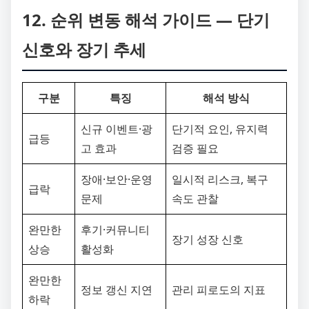
12. 순위 변동 해석 가이드 ― 단기
신호와 장기 추세
구분
특징
해석 방식
신규 이벤트·광
단기적 요인, 유지력
급등
고 효과
검증 필요
장애·보안·운영
일시적 리스크, 복구
급락
문제
속도 관찰
완만한
후기·커뮤니티
장기 성장 신호
상승
활성화
완만한
정보 갱신 지연
관리 피로도의 지표
하락