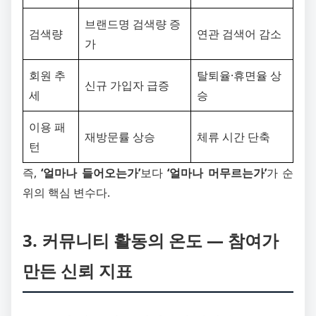
브랜드명 검색량 증
검색량
연관 검색어 감소
가
회원 추
탈퇴율·휴면율 상
신규 가입자 급증
세
승
이용 패
재방문률 상승
체류 시간 단축
턴
즉,
‘얼마나 들어오는가’
보다
‘얼마나 머무르는가’
가 순
위의 핵심 변수다.
3. 커뮤니티 활동의 온도 ― 참여가
만든 신뢰 지표