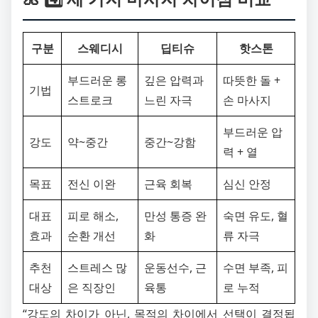
구분
스웨디시
딥티슈
핫스톤
부드러운 롱
깊은 압력과
따뜻한 돌 +
기법
스트로크
느린 자극
손 마사지
부드러운 압
강도
약~중간
중간~강함
력 + 열
목표
전신 이완
근육 회복
심신 안정
대표
피로 해소,
만성 통증 완
숙면 유도, 혈
효과
순환 개선
화
류 자극
추천
스트레스 많
운동선수, 근
수면 부족, 피
대상
은 직장인
육통
로 누적
“강도의 차이가 아닌, 목적의 차이에서 선택이 결정됩