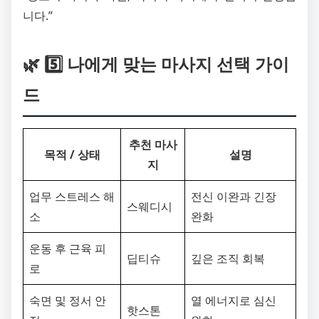
니다.”
🌿 5️⃣ 나에게 맞는 마사지 선택 가이
드
추천 마사
목적 / 상태
설명
지
업무 스트레스 해
전신 이완과 긴장
스웨디시
소
완화
운동 후 근육 피
딥티슈
깊은 조직 회복
로
숙면 및 정서 안
열 에너지로 심신
핫스톤