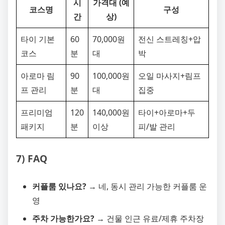
시
가격대 (예
코스명
구성
간
상)
타이 기본
60
70,000원
전신 스트레칭+압
코스
분
대
박
아로마 림
90
100,000원
오일 마사지+림프
프 관리
분
대
집중
프리미엄
120
140,000원
타이+아로마+두
패키지
분
이상
피/발 관리
7) FAQ
커플룸 있나요?
→ 네, 동시 관리 가능한 커플룸 운
영
주차 가능한가요?
→ 건물 인근 유료/제휴 주차장