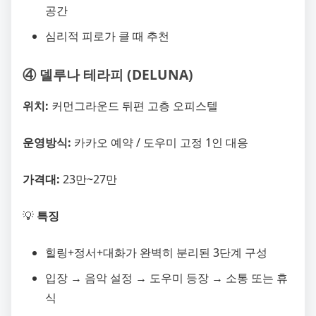
공간
심리적 피로가 클 때 추천
④ 델루나 테라피 (DELUNA)
위치:
커먼그라운드 뒤편 고층 오피스텔
운영방식:
카카오 예약 / 도우미 고정 1인 대응
가격대:
23만~27만
💡
특징
힐링+정서+대화가 완벽히 분리된 3단계 구성
입장 → 음악 설정 → 도우미 등장 → 소통 또는 휴
식