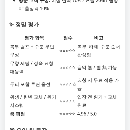
방문 고객 구성:
여성 단독 70% / 커플 20% / 남성
or 출장객 10%
✨ 정밀 평가
평가 항목
점수
비고
복부 림프 + 수분 루틴
복부–하체–수분 순서
⭐⭐⭐⭐⭐
구성
완성형
무향 세팅 / 정숙 요청
⭐⭐⭐⭐⭐
음악 無 / 벨 無 가능
대응력
요청 시 무료 적용 가
두피 포함 루틴 옵션
⭐⭐⭐⭐☆
능
위생 / 린넨 교체 / 환기
입장 전 환기 + 교체
⭐⭐⭐⭐⭐
시스템
완료
총 평점
⭐⭐⭐⭐⭐
4.96 / 5.0