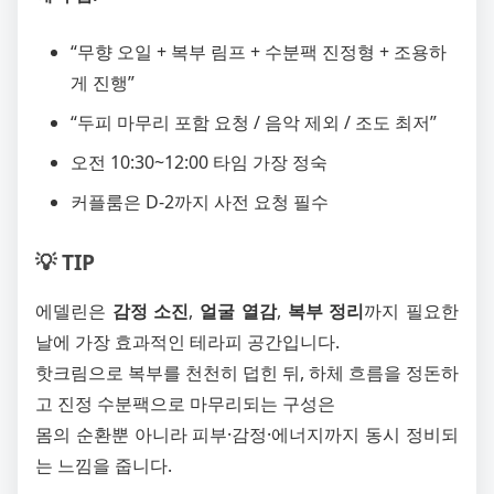
“무향 오일 + 복부 림프 + 수분팩 진정형 + 조용하
게 진행”
“두피 마무리 포함 요청 / 음악 제외 / 조도 최저”
오전 10:30~12:00 타임 가장 정숙
커플룸은 D-2까지 사전 요청 필수
💡 TIP
에델린은
감정 소진
,
얼굴 열감
,
복부 정리
까지 필요한
날에 가장 효과적인 테라피 공간입니다.
핫크림으로 복부를 천천히 덥힌 뒤, 하체 흐름을 정돈하
고 진정 수분팩으로 마무리되는 구성은
몸의 순환뿐 아니라 피부·감정·에너지까지 동시 정비되
는 느낌을 줍니다.