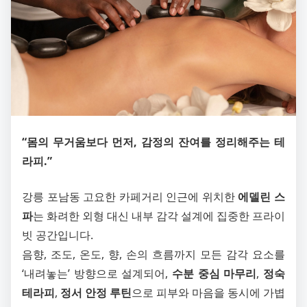
“몸의 무거움보다 먼저, 감정의 잔여를 정리해주는 테
라피.”
강릉 포남동 고요한 카페거리 인근에 위치한
에델린 스
파
는 화려한 외형 대신 내부 감각 설계에 집중한 프라이
빗 공간입니다.
음향, 조도, 온도, 향, 손의 흐름까지 모든 감각 요소를
‘내려놓는’ 방향으로 설계되어,
수분 중심 마무리
,
정숙
테라피
,
정서 안정 루틴
으로 피부와 마음을 동시에 가볍