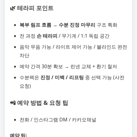
🌿 테라피 포인트
복부 림프 흐름 → 수분 진정 마무리
구조 특화
전 과정
손 테라피
/ 무기계 / 1:1 독립 공간
음악 무음 가능 / 라이트 제어 가능 / 블라인드 완전
차단
예약 간격 30분 확보 → 린넨 교체 + 환기 철저
수분팩은
진정 / 미백 / 리프팅
중 선택 가능 (사전
요청)
📲 예약 방법 & 요청 팁
전화 / 인스타그램 DM / 카카오채널
예약 팁: