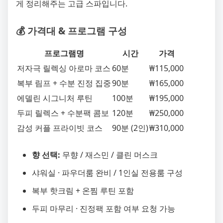
게 정리해주는 고급 스파입니다.
💰 가격대 & 프로그램 구성
프로그램명
시간
가격
저자극 릴렉싱 아로마 코스
60분
₩115,000
복부 림프 + 수분 진정 집중
90분
₩165,000
에델린 시그니처 루틴
100분
₩195,000
두피 릴렉스 + 수분팩 콤보
120분
₩250,000
감성 커플 프라이빗 코스
90분 (2인)
₩310,000
향 선택:
무향 / 재스민 / 클린 머스크
샤워실 · 파우더룸 완비 / 1인실 전용룸 구성
복부 핫크림 + 온찜 루틴 포함
두피 마무리 · 진정팩 포함 여부 요청 가능