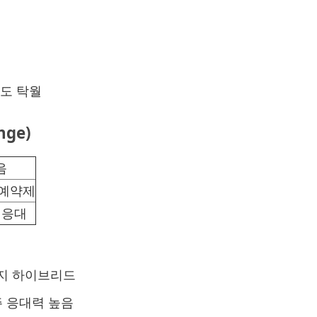
준도 탁월
nge)
음
 예약제
 응대
운지 하이브리드
주 응대력 높음