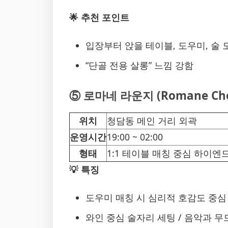
🌟 추천 포인트
입장부터 앉을 테이블, 도우미, 술
“단골 전용 살롱” 느낌 강함
⑤ 로마네 라운지 (Romane Ch
위치
청담동 메인 거리 외곽
운영시간
19:00 ~ 02:00
형태
1:1 테이블 매칭 중심 하이엔
💡 특징
도우미 매칭 시 심리적 호감도 중
와인 중심 술자리 세팅 / 음악과 무