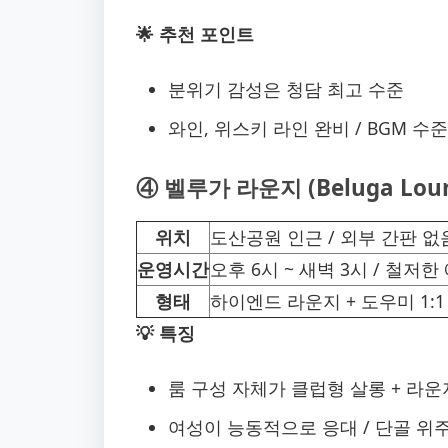
🌟 추천 포인트
분위기 감성은 청담 최고 수준
와인, 위스키 라인 완비 / BGM 수
④ 벨루가 라운지 (Beluga Lou
위치
도산공원 인근 / 외부 간판 없
운영시간
오후 6시 ~ 새벽 3시 / 철저한
형태
하이엔드 라운지 + 도우미 1:1
💡 특징
룸 구성 자체가 클럽형 살롱 + 라
여성이 능동적으로 응대 / 단골 위