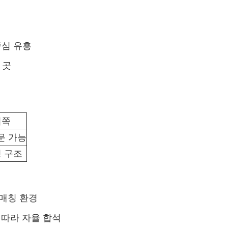
중심 유흥
 곳
뒤쪽
방문 가능
 구조
 매칭 환경
 따라 자율 합석