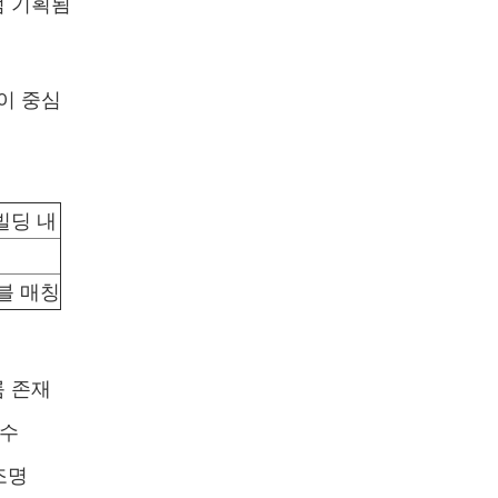
럼 기획됨
이 중심
빌딩 내
블 매칭
 존재
다수
조명