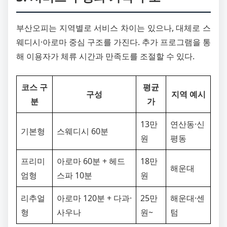
부산오피는 지역별로 서비스 차이는 있으나, 대체로 스
웨디시·아로마 중심 구조를 가진다. 추가 프로그램을 통
해 이용자가 체류 시간과 만족도를 조절할 수 있다.
코스 구
평균
구성
지역 예시
분
가
13만
연산동·신
기본형
스웨디시 60분
원
평동
프리미
아로마 60분 + 헤드
18만
해운대
엄형
스파 10분
원
리추얼
아로마 120분 + 다과·
25만
해운대·센
형
사우나
원~
텀