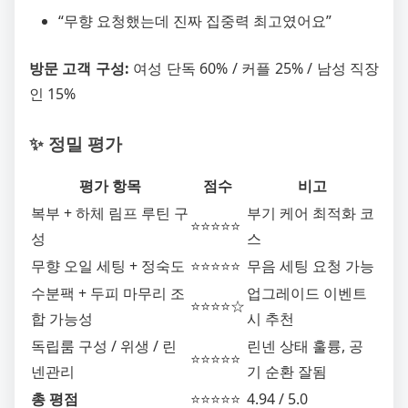
“무향 요청했는데 진짜 집중력 최고였어요”
방문 고객 구성:
여성 단독 60% / 커플 25% / 남성 직장
인 15%
✨ 정밀 평가
평가 항목
점수
비고
복부 + 하체 림프 루틴 구
부기 케어 최적화 코
⭐⭐⭐⭐⭐
성
스
무향 오일 세팅 + 정숙도
⭐⭐⭐⭐⭐
무음 세팅 요청 가능
수분팩 + 두피 마무리 조
업그레이드 이벤트
⭐⭐⭐⭐☆
합 가능성
시 추천
독립룸 구성 / 위생 / 린
린넨 상태 훌륭, 공
⭐⭐⭐⭐⭐
넨관리
기 순환 잘됨
총 평점
⭐⭐⭐⭐⭐
4.94 / 5.0