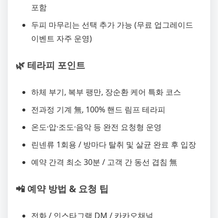
포함
두피 마무리는 선택 추가 가능 (무료 업그레이드
이벤트 자주 운영)
🌿 테라피 포인트
하체 부기, 복부 팽만, 장순환 케어 특화 코스
전과정 기계 無, 100% 핸드 림프 테라피
온도·압·조도·음악 등 완전 요청형 운영
린넨류 1회용 / 방마다 탈취 및 살균 완료 후 입장
예약 간격 최소 30분 / 고객 간 동선 겹침 無
📲 예약 방법 & 요청 팁
전화 / 인스타그램 DM / 카카오채널